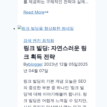
솔
를 제공하는 구체적인 전략과 실제…
사
구
Read More
용,
글
AMP(가
에
속
최
화
적
모
검색 엔진 최적화
화
바
링크 빌딩: 자연스러운 링
된
일
크 획득 전략
콘
페
텐
By
blogger
2023년 12월 05일
2025
이
츠
년 04월 07일
지)
전
링크 빌딩의 기본 개념 오늘은 SEO
략:
의 중요한 부분 중 하나인 ‘링크 빌
구
딩’에 대해 이야기해볼까 합니다. 링
글
크 빌딩은 어렵게 느껴질 수 있지만,
E-
사실 우리가 일상에서 맺는 인간 관