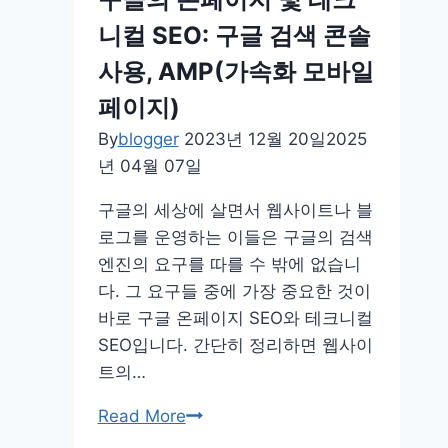
전
숨
략
니컬 SEO: 구글 검색 콘솔
겨
진
사용, AMP(가속화 모바일
전
페이지)
략
By
blogger
2023년 12월 20일
2025
과
년 04월 07일
성
공
구글의 세상에 살면서 웹사이트나 블
의
로그를 운영하는 이들은 구글의 검색
열
엔진의 요구를 따를 수 밖에 없습니
쇠
다. 그 요구들 중에 가장 중요한 것이
바로 구글 온페이지 SEO와 테크니컬
SEO입니다. 간단히 정리하면 웹사이
트의…
구
Read More
글