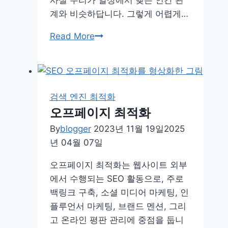
A-
계와 비슷하답니다. 그렇게 어렵게…
T
원
링
Read More
칙
크
(전
빌
문
딩:
성,
자
검색 엔진 최적화
권
연
오프페이지 최적화
위
스
성,
By
blogger
2023년 11월 19일
2025
러
신
년 04월 07일
운
뢰
링
오프페이지 최적화는 웹사이트 외부
성)
크
에서 수행되는 SEO 활동으로, 주로
획
백링크 구축, 소셜 미디어 마케팅, 인
득
플루언서 마케팅, 브랜드 멘션, 그리
전
고 온라인 평판 관리에 중점을 둡니
략