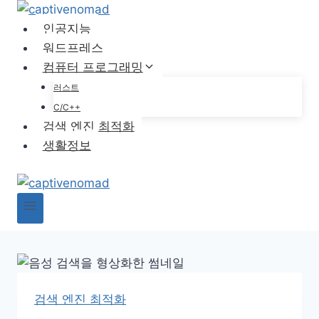
Skip
to
인공지능
content
워드프레스
컴퓨터 프로그래밍
러스트
C/C++
검색 엔진 최적화
생활정보
검색 엔진 최적화