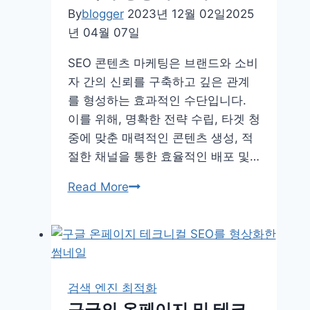
스:
By
blogger
2023년 12월 02일
2025
웹
년 04월 07일
사
SEO 콘텐츠 마케팅은 브랜드와 소비
이
자 간의 신뢰를 구축하고 깊은 관계
트
를 형성하는 효과적인 수단입니다.
를
이를 위해, 명확한 전략 수립, 타겟 청
슈
중에 맞춘 매력적인 콘텐츠 생성, 적
퍼
절한 채널을 통한 효율적인 배포 및…
스
타
콘
Read More
로
텐
만
츠
드
마
는
케
비
팅
검색 엔진 최적화
밀
의
구글의 온페이지 및 테크