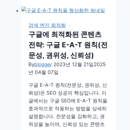
의
온
페
검색 엔진 최적화
이
구글에 최적화된 콘텐츠
지
전략: 구글 E-A-T 원칙(전
및
테
문성, 권위성, 신뢰성)
크
By
blogger
2023년 12월 21일
2025
니
년 04월 07일
컬
SEO:
구글 E-A-T 원칙(전문성, 권위성, 신
구
뢰성)은 SEO 성공의 핵심입니다. 이
글
글에서는 구글 SEO에 E-A-T 원칙을
검
효과적으로 적용하는 방법을 상세히
색
설명합니다. 전문성을 강화하고, 권
콘
위성을 높이며, 신뢰성 있는 콘텐츠