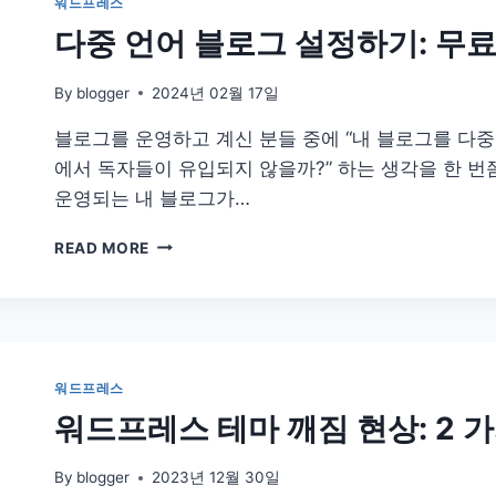
워드프레스
완
다중 언어 블로그 설정하기: 무료
벽
가
이
By
blogger
2024년 02월 17일
드:
블로그를 운영하고 계신 분들 중에 “내 블로그를 다중
GA4
에서 독자들이 유입되지 않을까?” 하는 생각을 한 
운영되는 내 블로그가…
다
READ MORE
중
언
어
블
로
그
워드프레스
설
워드프레스 테마 깨짐 현상: 2 
정
하
기:
By
blogger
2023년 12월 30일