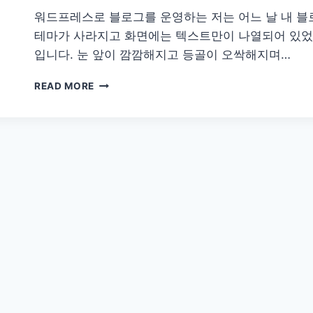
무
워드프레스로 블로그를 운영하는 저는 어느 날 내 블
료
해
테마가 사라지고 화면에는 텍스트만이 나열되어 있었
결
입니다. 눈 앞이 깜깜해지고 등골이 오싹해지며…
방
법
워
READ MORE
드
프
레
스
테
마
깨
짐
현
상:
2
가
지
경
험