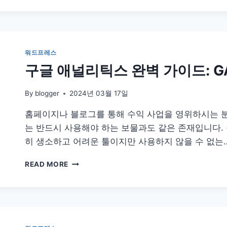
프
레
스
에
서
워드프레스
수
구글 애널리틱스 완벽 가이드: G
식
입
력
By
blogger
2024년 03월 17일
하
홈페이지나 블로그를 통해 수익 사업을 영위하시는 
는
방
는 반드시 사용해야 하는 보물과도 같은 존재입니다.
법
히 생소하고 어려운 툴이지만 사용하지 않을 수 없는
구
READ MORE
글
애
널
리
틱
스