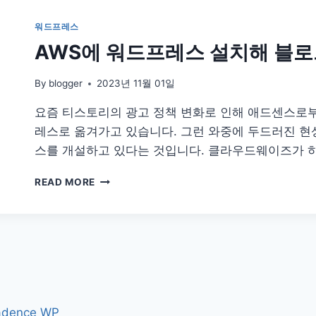
책
변
워드프레스
화
AWS에 워드프레스 설치해 블로
By
blogger
2023년 11월 01일
요즘 티스토리의 광고 정책 변화로 인해 애드센스로
레스로 옮겨가고 있습니다. 그런 와중에 두드러진 
스를 개설하고 있다는 것입니다. 클라우드웨이즈가 하
AWS
READ MORE
에
워
드
프
레
스
설
치
adence WP
해